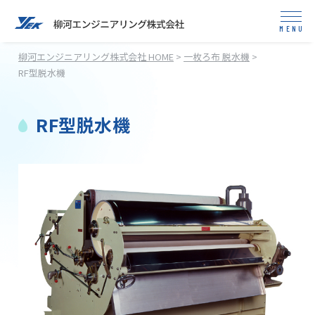
柳河エンジニアリング株式会社 HOME
>
一枚ろ布 脱水機
>
RF型脱水機
RF型脱水機