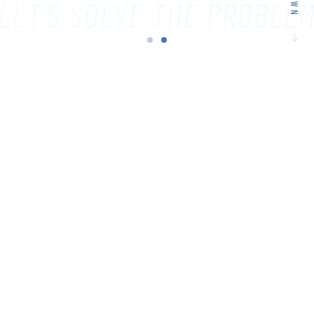
1
2
No.1
脱水機シェア
柳河エンジニアリングが選ばれる
つの理由
安心の